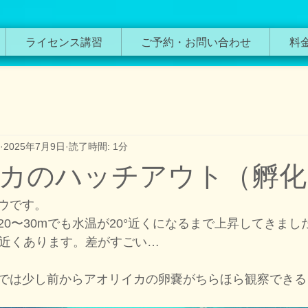
ライセンス講習
ご予約・お問い合わせ
料
2025年7月9日
読了時間: 1分
カのハッチアウト（孵化
ウです。
0〜30mでも水温が20°近くになるまで上昇してきまし
度近くあります。差がすごい…
では少し前からアオリイカの卵嚢がちらほら観察できる