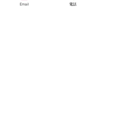
Email
電話
コメント
アジの日
距離感近くない？？
コメントを追加…