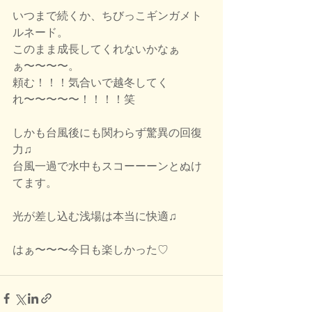
いつまで続くか、ちびっこギンガメト
ルネード。
このまま成長してくれないかなぁ
ぁ〜〜〜〜。
頼む！！！気合いで越冬してく
れ〜〜〜〜〜！！！！笑
しかも台風後にも関わらず驚異の回復
力♫
台風一過で水中もスコーーーンとぬけ
てます。
光が差し込む浅場は本当に快適♫
はぁ〜〜〜今日も楽しかった♡