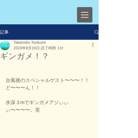
記事
Takanobu Tsutsumi
2019年8月16日
読了時間: 1分
ギンガメ！？
台風後のスペシャルゲスト〜〜〜！！
ど〜〜〜ん！！
水深３mでギンガメアジぃぃ
ぃ〜〜〜〜。笑