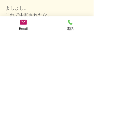
よしよし。
これで中和されたな。
Email
電話
これで心置きなく終われる。笑
せっかくの爽やかな季節、
皆様もウ◯コまみれにならないよう気
を付けてお過ごし下さい。
ではでは〜💩💩💩