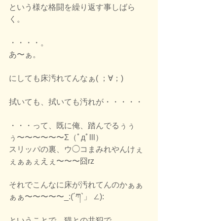
という様な格闘を繰り返す事しばら
く。
・・・・。
あ〜ぁ。
にしても床汚れてんなぁ( ；∀；)
拭いても、拭いても汚れが・・・・・
・・・って、既に俺、踏んでるぅぅ
ぅ〜〜〜〜〜〜Σ（ﾟдﾟlll）
スリッパの裏、ウ◯コまみれやんけぇ
ぇぁぁぇえぇ〜〜〜囧rz
それでこんなに床が汚れてんのかぁぁ
ぁぁ〜〜〜〜〜_:(´ཀ`」 ∠):
ということで、猫との共犯で