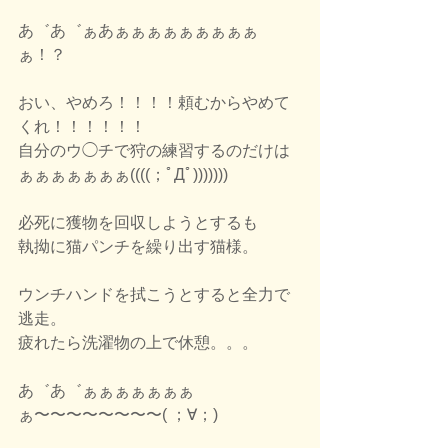
あ゛あ゛ぁあぁぁぁぁぁぁぁぁぁ
ぁ！？
おい、やめろ！！！！頼むからやめて
くれ！！！！！！
自分のウ◯チで狩の練習するのだけは
ぁぁぁぁぁぁぁ((((；ﾟДﾟ)))))))
必死に獲物を回収しようとするも
執拗に猫パンチを繰り出す猫様。
ウンチハンドを拭こうとすると全力で
逃走。
疲れたら洗濯物の上で休憩。。。
あ゛あ゛ぁぁぁぁぁぁぁ
ぁ〜〜〜〜〜〜〜〜( ；∀；)